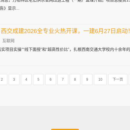
消息，万柏林区老旧供水管网改造工程（一期）监理开始。项目总投资130
》显示...
：西交成建2026全专业火热开课，一建6月27日启动
：互联网
实项目实操”“线下面授”和“超高性价比”，扎根西南交通大学校内十余年的
2
3
4
5
6
7
8
9
10
下一页