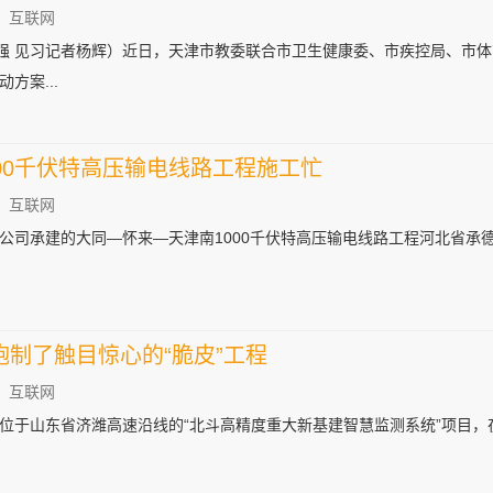
：互联网
张强 见习记者杨辉）近日，天津市教委联合市卫生健康委、市疾控局、市
方案...
00千伏特高压输电线路工程施工忙
：互联网
公司承建的大同—怀来—天津南1000千伏特高压输电线路工程河北省承
制了触目惊心的“脆皮”工程
：互联网
位于山东省济潍高速沿线的“北斗高精度重大新基建智慧监测系统”项目，