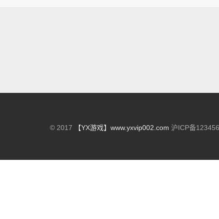
© 2017
【YX游戏】www.yxvip002.com
沪ICP备12345