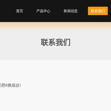
首页
产品中心
新闻动态
联系我们
联系我们
om（把#换成@）