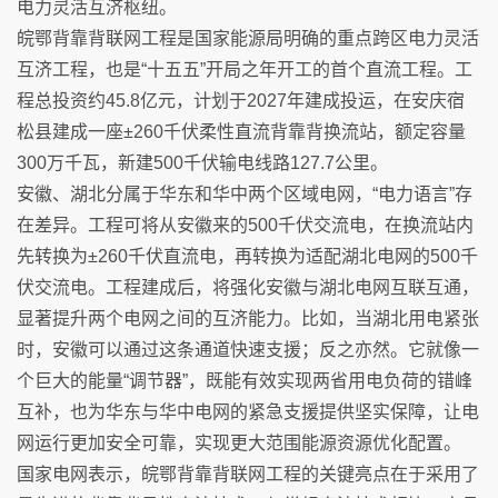
电力灵活互济枢纽。
皖鄂背靠背联网工程是国家能源局明确的重点跨区电力灵活
互济工程，也是“十五五”开局之年开工的首个直流工程。工
程总投资约45.8亿元，计划于2027年建成投运，在安庆宿
松县建成一座±260千伏柔性直流背靠背换流站，额定容量
300万千瓦，新建500千伏输电线路127.7公里。
安徽、湖北分属于华东和华中两个区域电网，“电力语言”存
在差异。工程可将从安徽来的500千伏交流电，在换流站内
先转换为±260千伏直流电，再转换为适配湖北电网的500千
伏交流电。工程建成后，将强化安徽与湖北电网互联互通，
显著提升两个电网之间的互济能力。比如，当湖北用电紧张
时，安徽可以通过这条通道快速支援；反之亦然。它就像一
个巨大的能量“调节器”，既能有效实现两省用电负荷的错峰
互补，也为华东与华中电网的紧急支援提供坚实保障，让电
网运行更加安全可靠，实现更大范围能源资源优化配置。
国家电网表示，皖鄂背靠背联网工程的关键亮点在于采用了