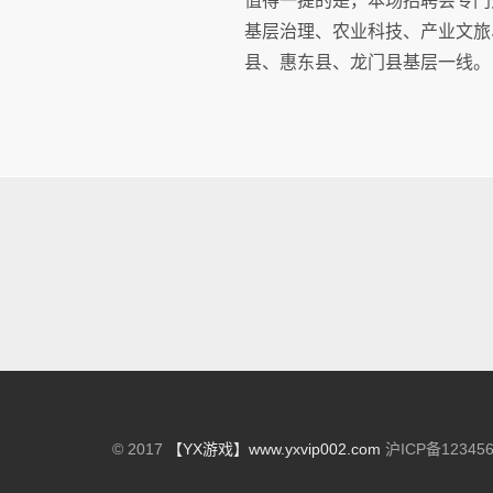
值得一提的是，本场招聘会专门
基层治理、农业科技、产业文旅
县、惠东县、龙门县基层一线
© 2017
【YX游戏】www.yxvip002.com
沪ICP备12345