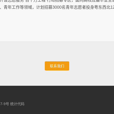
开设志愿服务“百千万工程”行动招募专区，面向高校应届毕业生
、青年工作等领域，计划招募3000名青年志愿者投身粤东西北1
。
联系我们
67-9号 统计代码