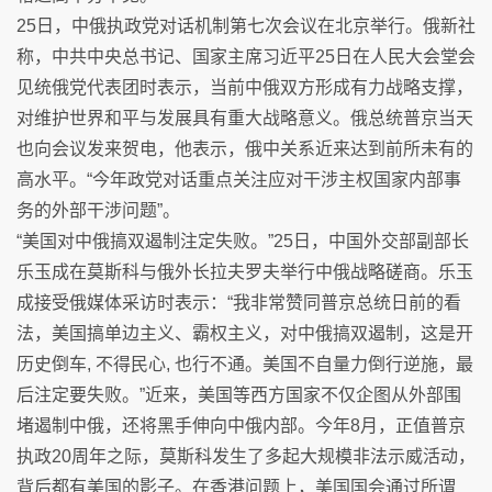
25日，中俄执政党对话机制第七次会议在北京举行。俄新社
称，中共中央总书记、国家主席习近平25日在人民大会堂会
见统俄党代表团时表示，当前中俄双方形成有力战略支撑，
对维护世界和平与发展具有重大战略意义。俄总统普京当天
也向会议发来贺电，他表示，俄中关系近来达到前所未有的
高水平。“今年政党对话重点关注应对干涉主权国家内部事
务的外部干涉问题”。
“美国对中俄搞双遏制注定失败。”25日，中国外交部副部长
乐玉成在莫斯科与俄外长拉夫罗夫举行中俄战略磋商。乐玉
成接受俄媒体采访时表示：“我非常赞同普京总统日前的看
法，美国搞单边主义、霸权主义，对中俄搞双遏制，这是开
历史倒车, 不得民心, 也行不通。美国不自量力倒行逆施，最
后注定要失败。”近来，美国等西方国家不仅企图从外部围
堵遏制中俄，还将黑手伸向中俄内部。今年8月，正值普京
执政20周年之际，莫斯科发生了多起大规模非法示威活动，
背后都有美国的影子。在香港问题上，美国国会通过所谓