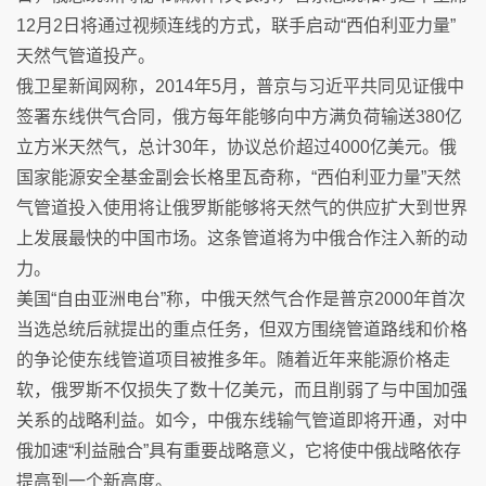
12月2日将通过视频连线的方式，联手启动“西伯利亚力量”
天然气管道投产。
俄卫星新闻网称，2014年5月，普京与习近平共同见证俄中
签署东线供气合同，俄方每年能够向中方满负荷输送380亿
立方米天然气，总计30年，协议总价超过4000亿美元。俄
国家能源安全基金副会长格里瓦奇称，“西伯利亚力量”天然
气管道投入使用将让俄罗斯能够将天然气的供应扩大到世界
上发展最快的中国市场。这条管道将为中俄合作注入新的动
力。
美国“自由亚洲电台”称，中俄天然气合作是普京2000年首次
当选总统后就提出的重点任务，但双方围绕管道路线和价格
的争论使东线管道项目被推多年。随着近年来能源价格走
软，俄罗斯不仅损失了数十亿美元，而且削弱了与中国加强
关系的战略利益。如今，中俄东线输气管道即将开通，对中
俄加速“利益融合”具有重要战略意义，它将使中俄战略依存
提高到一个新高度。